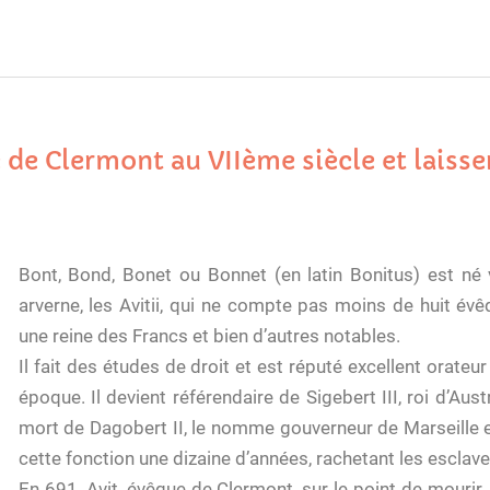
ue de Clermont au VIIème siècle et laiss
Bont, Bond, Bonet ou Bonnet (en latin Bonitus) est né
arverne, les Avitii, qui ne compte pas moins de huit év
une reine des Francs et bien d’autres notables.
Il fait des études de droit et est réputé excellent orate
époque. Il devient référendaire de Sigebert III, roi d’Aust
mort de Dagobert II, le nomme gouverneur de Marseille et
cette fonction une dizaine d’années, rachetant les esclave
En 691, Avit, évêque de Clermont, sur le point de mourir