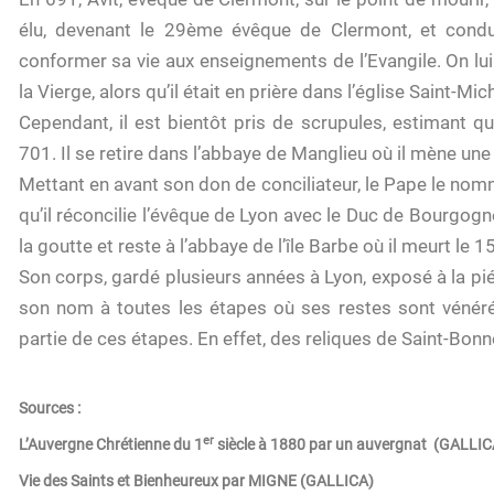
élu, devenant le 29ème évêque de Clermont, et condu
conformer sa vie aux enseignements de l’Evangile. On lu
la Vierge, alors qu’il était en prière dans l’église Saint-Mich
Cependant, il est bientôt pris de scrupules, estimant q
701. Il se retire dans l’abbaye de Manglieu où il mène une 
Mettant en avant son don de conciliateur, le Pape le nomme
qu’il réconcilie l’évêque de Lyon avec le Duc de Bourgogn
la goutte et reste à l’abbaye de l’île Barbe où il meurt le 1
Son corps, gardé plusieurs années à Lyon, exposé à la pié
son nom à toutes les étapes où ses restes sont vénérés
partie de ces étapes. En effet, des reliques de Saint-Bon
Sources :
er
L’Auvergne Chrétienne du 1
siècle à 1880 par un auvergnat (GALLIC
Vie des Saints et Bienheureux par MIGNE (GALLICA)