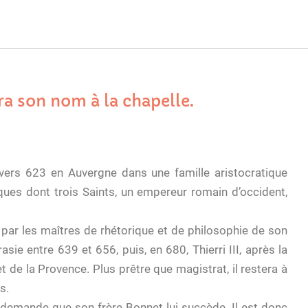
era son nom à la chapelle.
 vers 623 en Auvergne dans une famille aristocratique
êques dont trois Saints, un empereur romain d’occident,
ur par les maîtres de rhétorique et de philosophie de son
rasie entre 639 et 656, puis, en 680, Thierri III, après la
 de la Provence. Plus prêtre que magistrat, il restera à
s.
, demande que son frère Bonnet lui succède. Il est donc